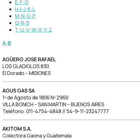
E-F-G
H-I-J-K-L
M-N-O-P
Q-R-S
T-U-V-W-X-Y-Z
A-B
AGÜERO JOSE RAFAEL
LOS GLADIOLOS 830
El Dorado – MISIONES
AGUS GAS SA
1º de Agosto de 1806 Nº 2960
VILLA BONICH – SAN MARTIN – BUENOS AIRES
Teléfono: 011-4754-4848 // 54-9-11-23247777
AKITOM S.A.
Colectora Gaona y Guatemala