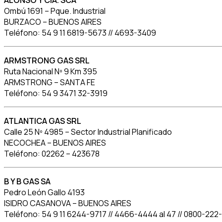
ALONSO Y CIA. SCA
Ombú 1691 – Pque. Industrial
BURZACO – BUENOS AIRES
Teléfono: 54 9 11 6819-5673 // 4693-3409
ARMSTRONG GAS SRL
Ruta Nacional Nº 9 Km 395
ARMSTRONG – SANTA FE
Teléfono: 54 9 3471 32-3919
ATLANTICA GAS SRL
Calle 25 Nº 4985 – Sector Industrial Planificado
NECOCHEA – BUENOS AIRES
Teléfono: 02262 – 423678
B Y B GAS SA
Pedro León Gallo 4193
ISIDRO CASANOVA – BUENOS AIRES
Teléfono: 54 9 11 6244-9717 // 4466-4444 al 47 // 0800-222