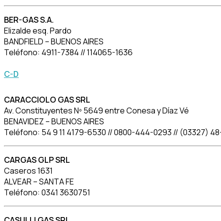
BER-GAS S.A.
Elizalde esq. Pardo
BANDFIELD – BUENOS AIRES
Teléfono: 4911-7384 // 114065-1636
C-D
CARACCIOLO GAS SRL
Av. Constituyentes Nº 5649 entre Conesa y Díaz Vé
BENAVIDEZ – BUENOS AIRES
Teléfono: 54 9 11 4179-6530 // 0800-444-0293 // (03327) 4
CARGAS GLP SRL
Caseros 1631
ALVEAR – SANTA FE
Teléfono: 0341 3630751
CASULLI GAS SRL