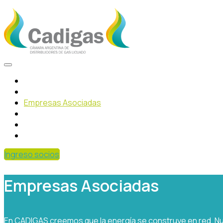
Inicio
Institucional
Empresas Asociadas
Qué es el GLP
Asociate
Contacto
Ingreso socios
Empresas Asociadas
En CADIGAS creemos que la energía se construye en red. Nue